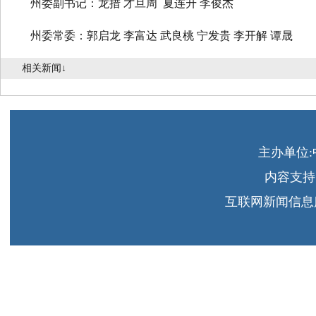
州委副书记：龙措
才旦周 夏连升
李俊杰
州委常委：
郭启龙 李富达 武良桃 宁发贵 李开解 谭晟
相关新闻↓
主办单位
内容支持
互联网新闻信息服务