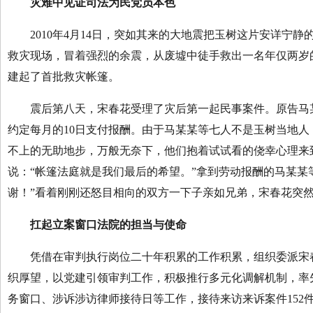
灾难中见证司法为民党员本色
2010年4月14日，突如其来的大地震把玉树这片安详宁
救灾现场，冒着强烈的余震，从废墟中徒手救出一名年仅两岁
建起了首批救灾帐篷。
震后第八天，宋春花受理了灾后第一起民事案件。原告马某某
约定每月的10日支付报酬。由于马某某等七人不是玉树当地
不上的无助地步，万般无奈下，他们抱着试试看的侥幸心理来
说：“帐篷法庭就是我们最后的希望。”拿到劳动报酬的马某某
谢！”看着刚刚还怒目相向的双方一下子亲如兄弟，宋春花突
扛起立案窗口法院的担当与使命
凭借在审判执行岗位二十年积累的工作积累，组织委派宋春
织厚望，以党建引领审判工作，积极推行多元化调解机制，率
务窗口、涉诉涉访律师接待日等工作，接待来访来诉案件152