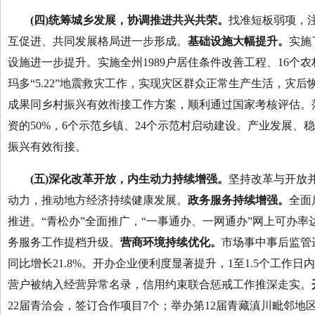
(四)统筹城乡发展，协调推进共兴共荣。
找准短板弱项，
互促进、共同发展格局进一步形成。
基础设施大幅提升。
实施
设施进一步提升。实施全州1989户居住条件改善工程、16个
玛多“5.22”地震救灾工作，实现灾区群众正常生产生活，灾
成果同乡村振兴有效衔接工作方案，顺利通过国家考核评估。落
资的50%，6个示范乡镇、24个示范村启动建设。产业发展
振兴有效衔接。
(五)深化改革开放，内生动力持续增强。
坚持改革与开放
动力，推动地方经济持续健康发展。
政务服务持续增强。
全面
推进。“青松办”全面推广，“一事通办、一网通办”网上可办率达
务服务工作提档升级。
营商环境持续优化。
市场事中事后监管
同比增长21.8%。开办企业便利度显著提升，1至1.5个工作
营户被纳入经营异常名录，信用约束联合惩戒工作推深走实。
22届青洽会，签订合作项目7个；举办第12届青藏滇川毗邻地