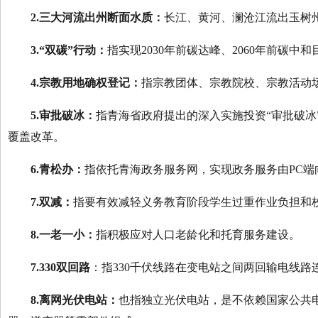
2.三大河流出州断面水质：
长江、黄河、澜沧江流出玉树
3.“双碳”行动：
指实现2030年前碳达峰、2060年前碳中
4.宗教用地确权登记：
指宗教团体、宗教院校、宗教活动
5.审批破冰：
指青海省政府提出的深入实施投资“审批破
覆盖改革。
6.青松办：
指依托青海政务服务网，实现政务服务由PC端
7.双减：
指要有效减轻义务教育阶段学生过重作业负担和
8.一老一小：
指积极应对人口老龄化和托育服务建设。
7.330双回路
：指330千伏线路在变电站之间两回输电线路
8.离网光伏电站：
也指独立光伏电站，是不依赖国家公共