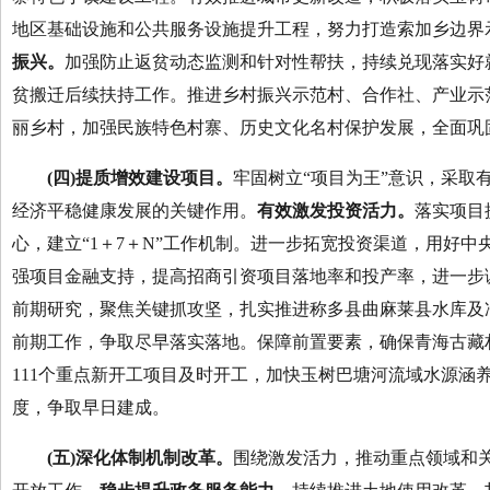
地区基础设施和公共服务设施提升工程，努力打造索加乡边界
振兴。
加强防止返贫动态监测和针对性帮扶，持续兑现落实好
贫搬迁后续扶持工作。推进乡村振兴示范村、合作社、产业示
丽乡村，加强民族特色村寨、历史文化名村保护发展，全面巩
(四)
提质增效
建设
项目
。
牢固树立“项目为王”意识，采取
经济平稳健康发展的关键作用。
有效激发投资活力。
落实项目
心，建立“1＋7＋N”工作机制。进一步拓宽投资渠道，用好
强项目金融支持，提高招商引资项目落地率和投产率，进一步
前期研究，聚焦关键抓攻坚，扎实推进称多县曲麻莱县水库及
前期工作，争取尽早落实落地。保障前置要素，确保青海古藏
111个重点新开工项目及时开工，加快玉树巴塘河流域水源涵
度，争取早日建成。
(五)
深化体制机制改革
。
围绕激发活力，推动重点领域和