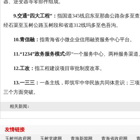
器、逆变器等零部件组成。
9.交通“四大工程”：
指国道345线启东至那曲公路杂多至查
经石渠至玉树公路玉树段和省道312线玛多至色吾沟。
10.
青信融
：
指青海省小微企业信用融资服务中心平台。
11.
“1234”
政务服务模式
:
即“一个服务中心、两种服务渠道
12.工改：
指工程建设项目审批制度改革。
13.一三三：
一条主线，即筑牢中华民族共同体意识；三项
三个方面突破。
相关新闻↓
友情链接
玉树州政府网
玉树党建网
青海新闻网
青海省政府网