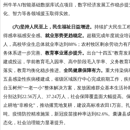
州牛羊AI智能基础数据库试点项目，数字经济发展工作稳步提升
化、智力等各领域援玉取得实效。
(六)坚持人民至上，民生福祉日益增进。
持续扩大民生工
得感幸福感安全感。
就业形势更趋稳定。
超额完成年度就业培训
人，高校毕业生总体就业率达到88%；农村牧区剩余劳动力有序
务体系进一步完善。
教育事业逐步提升。
出台“十四五”教育
建成投运，学前教育毛入园率、高中阶段毛入学率、义务教育巩固率分
落实，教育均衡化稳步推进。
全民健康保障有力。
重大传染病
五县感染性疾病楼建成，省级区域医疗中心完成前期工作，疾
台玉树州“一老一小”整体解决方案，发放困难群众基本生活补助
分别达到22.56万人、37.24万人，社会保障覆盖面大幅提
止耕地“非粮化”，推动撂荒地复耕，建设高标准农田1万亩。
吨。疫情防控精准施策，新冠疫苗接种率达到82.6%。囊谦
态化，社会治理能力显著提升。