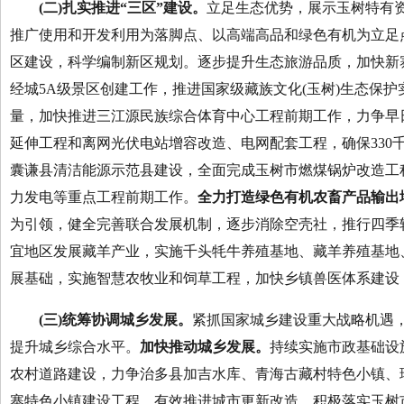
(二)
扎实推进
“三区”
建设
。
立足生态优势，展示玉树特有
推广使用和开发利用为落脚点、以高端高品和绿色有机为立足点
区建设，科学编制新区规划。逐步提升生态旅游品质，加快新
经城5A级景区创建工作，推进国家级藏族文化(玉树)生态保
量，加快推进三江源民族综合体育中心工程前期工作，力争早
延伸工程和离网光伏电站增容改造、电网配套工程，确保33
囊谦县清洁能源示范县建设，全面完成玉树市燃煤锅炉改造工
力发电等重点工程前期工作。
全力打造绿色有机农畜产品输出
为引领，健全完善联合发展机制，逐步消除空壳社，推行四季
宜地区发展藏羊产业，实施千头牦牛养殖基地、藏羊养殖基地、
展基础，实施智慧农牧业和饲草工程，加快乡镇兽医体系建设
(三)
统筹协调城乡发展
。
紧抓国家城乡建设重大战略机遇
提升城乡综合水平。
加快推动城乡发展。
持续实施市政基础设
农村道路建设，力争治多县加吉水库、青海古藏村特色小镇、
寨特色小镇建设工程。有效推进城市更新改造，积极落实玉树