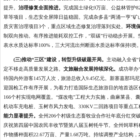
提升。
治理修复全面推进。
完成国土绿化9万亩、公益林管护8
草等项目，生态安全屏障日益稳固。完成杂多县“两涌一亨”矿
质灾害治理项目3个，重点区域生态修复治理落到实处。
环境
制双向推动。有序推进能耗双控工作，“双碳”行动稳步开展。
表水水质达标率100%，三大河流出州断面水质达标率保持I类
(三)推动“三区”建设，转型升级破题开局。
主动融入全省“
定不移走高质量发展之路。
文旅融合发展持续深化。
成功举办
待国内外游客145万人次，旅游总收入9.45亿元。新寨嘉那
迎国检工作有序开展，为着力打造国际生态旅游目的地首选区
166个村实现电网覆盖。“煤改电”工程大力实施，曲麻莱县
机动车充电桩、玉树市风力发电、330KV二回路项目等重点
能力显著提升。
全州206个村级生态畜牧业合作社年底分红突破
庆祝第四届中国农民丰收节暨第八届玉树牦牛节。全州饲草料种植29
作物播种面积22.67万亩、产量1.68万吨。持续调整产业