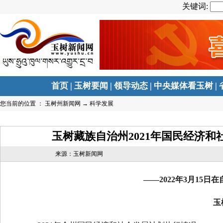
关键词:
首页
|
玉树要闻
|
领导动态
|
中央媒体看玉树
|
您当前的位置 ：
玉树州新闻网
→
科学发展
玉树藏族自治州2021年国民经济和
来源：玉树新闻网
——
2022
年
3
月
1
5
日在
玉