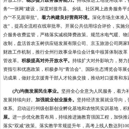
开放工作。
稳步提升政务服务能力。
持续推进土地使用改革，
务“一张网”建设，深度对接市县、乡镇、社区网上政务服务平
办”“不见面审批”。
着力构建良好营商环境。
深化市场主体准入
改”，提高全流程在线审批率。开展公共信用综合评价，实施分
介服务收费监管，严格落实减税降费政策。规范水电气暖、物
改制，盘活首农玉树供应链发展有限公司、京玉旅游公司两家
财政工作机制，推行全州行政事业单位会计集中核算体制改革
管改革。
积极提高对外开放水平。
持续扩大对外影响力，努力
资指引和优惠政策，积极参与“青洽会”、国际生态博览会等
访成果，做好北京援青干部人才轮换交接，推动对口援青和东
(
六)均衡发展民生事业。
坚持全心全意为人民服务，着力
发展持续向好。
加强就业
创
业服务。
坚持经济发展就业导向，
体系。启动运行州级创新创业孵化基地和农牧民实训基地，积
展。
进一步优化教育布局，持续推进施教育强国工程，加快推
落实“双减”政策。落实教学常规提升年，高考上线人数达到1