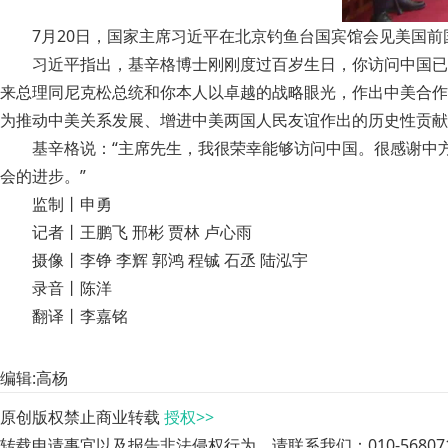
7月20日，国家主席习近平在北京钓鱼台国宾馆会见美国前
习近平指出，基辛格博士刚刚度过百岁生日，你访问中国已
来总理同尼克松总统和你本人以卓越的战略眼光，作出中美合作
为推动中美关系发展、增进中美两国人民友谊作出的历史性贡献
基辛格说：“主席先生，我很荣幸能够访问中国。很感谢中
会的进步。”
监制丨申勇
记者丨王鹏飞 邢彬 贾林 卢心雨
摄像丨李铮 李辉 郭鸿 程铖 石丞 陆泓宇
录音丨陈洋
翻译丨李嘉铭
编辑:高杨
原创版权禁止商业转载
授权>>
转载申请事宜以及报告非法侵权行为，请联系我们：010-568071