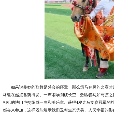
如果说曼妙的歌舞是盛会的序章，那么策马奔腾的比赛才是
马缰在起点蓄势待发。一声哨响划破长空，数匹骏马如离弦之
相机的快门声交织成一曲和美乐章。获得4岁走马竞赛冠军的
都会来参加，这样既能展示我们玉树生态优美、人民幸福的形