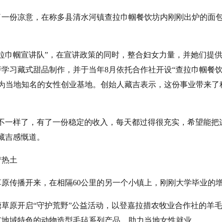
份凉意，在称多县清水河镇查拉巾帼餐饮坊内刚刚出炉的面包
拉巾帼宣讲队”，在宣讲政策的同时，整合妇女力量，并她们提供工
学习藏式甜品制作，并于当年8月依托合作社开设“查拉巾帼餐饮
成为当地知名的女性创业基地。创始人藏吉表示，这份事业带来了
一样了，有了一份稳定的收入，每天都过得很充实，希望能把
藏吉感慨道。
热土
传播开来，在相隔60公里的另一个小镇上，刚刚大学毕业的增
草原开启“守护荒野”公益活动，以登嘉拉措农牧业合作社的羊
有地域特色的动物造型毛毡系列产品，助力当地女性就业。