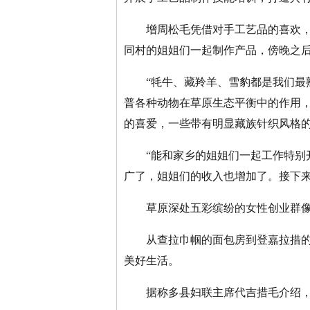
增周松毛凭借对手工艺品的喜欢，大
同村的姐姐们一起制作产品，傍晚之
“牦牛、藏羚羊、雪豹都是我们最熟
普各种动物在草原生态平衡中的作用
的喜爱，一些带有明显藏族针织风格
“能和家乡的姐姐们一起工作特别开
广了，姐姐们的收入也增加了。接下
草原深处五彩缤纷的女性创业群
从查拉巾帼的面包房到登嘉拉措的羊
美好生活。
据称多县妇联主席代吉措毛介绍，“