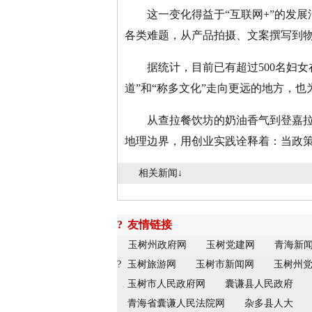
这一变化得益于“互联网+”的发展
各类难题，从产品拍摄、文案撰写到
据统计，目前已有超过500名妇女
道”和“称多文化”走向更远的地方，
从查拉餐饮坊的奶油香气到登嘉拉措
地理边界，用创业实践诠释着：当政
相关新闻↓
?
友情链接
玉树州政府网
玉树党建网
青海新
?
玉树旅游网
玉树市新闻网
玉树州
玉树市人民政府网
囊谦县人民政府
青海省囊谦人民法院网
杂多县人大