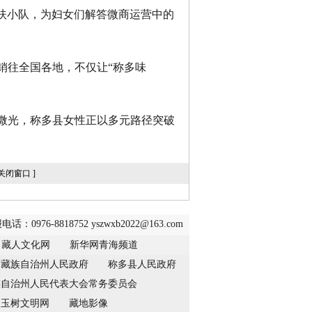
扶小队，为妇女们解答微商运营中的
销往全国各地，不仅让“称多味
微光，称多县女性正以多元路径突破
关闭窗口
]
976-8818752 yszwxb2022@163.com
藏人文化网
新华网青海频道
树藏族自治州人民政府
称多县人民政府
族自治州人民代表大会常务委员会
玉树文明网
藏地影像