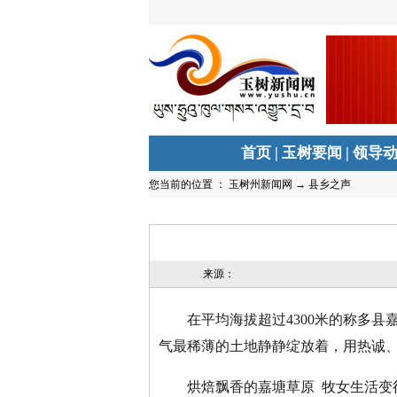
首页
|
玉树要闻
|
领导
您当前的位置 ：
玉树州新闻网
→
县乡之声
来源：
在平均海拔超过4300米的称多县
气最稀薄的土地静静绽放着，用热诚
烘焙飘香的嘉塘草原 牧女生活变