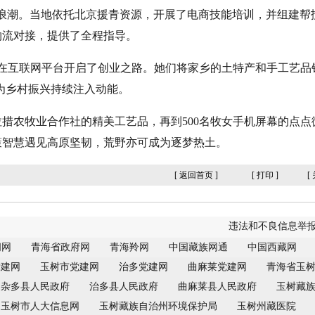
浪潮。当地依托北京援青资源，开展了电商技能培训，并组建帮
物流对接，提供了全程指导。
在互联网平台开启了创业之路。她们将家乡的土特产和手工艺品
也为乡村振兴持续注入动能。
农牧业合作社的精美工艺品，再到500名牧女手机屏幕的点点
策智慧遇见高原坚韧，荒野亦可成为逐梦热土。
[
返回首页
]
[
打印
]
[
违法和不良信息举报电话：0
闻网
青海省政府网
青海羚网
中国藏族网通
中国西藏网
党建网
玉树市党建网
治多党建网
曲麻莱党建网
青海省玉
杂多县人民政府
治多县人民政府
曲麻莱县人民政府
玉树藏
玉树市人大信息网
玉树藏族自治州环境保护局
玉树州藏医院