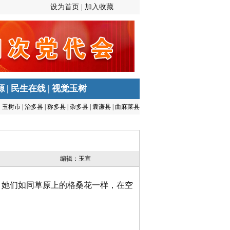
设为首页 |
加入收藏
源
|
民生在线
|
视觉玉树
玉树市
|
治多县
|
称多县
|
杂多县
|
囊谦县
|
曲麻莱县
编辑：玉宣
。她们如同草原上的格桑花一样，在空