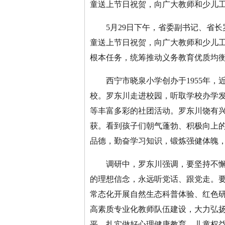
童送上节日祝贺，向广大教师和少儿工
5月29日下午，省委副书记、省长
童送上节日祝贺，向广大教师和少儿
根本任务，统筹推动义务教育优质均
西宁市晓泉小学创办于1955年，
校。罗东川走进校园，听取学校办学
等丰富多彩的社团活动。罗东川饶有
获。看到孩子们朝气蓬勃、积极向上
品德，勤奋学习知识，锻炼强健体魄
调研中，罗东川强调，要坚持不懈用
的理想信念，永远听党话、跟党走。
常态化开展自然生态科普体验、红色
高素质专业化教师队伍建设，大力弘
平，扎实做好心理健康教育、儿童权