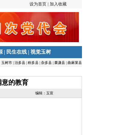
设为首页 |
加入收藏
源
|
民生在线
|
视觉玉树
玉树市
|
治多县
|
称多县
|
杂多县
|
囊谦县
|
曲麻莱县
满意的教育
编辑：玉宣