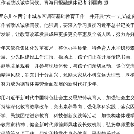
作者致以诚挚问候。青海日报融媒体记者 祁国彪 摄
罗东川在西宁市城东区调研基础教育工作，并开展“六一”走访慰
工作者致以诚挚问候。他强调，要深入学习贯彻习近平总书记关
衡发展，让教育改革发展成果更多更公平惠及全省人民，努力办
近年来依托集团化改革布局，整体办学质量、特色育人水平稳步
发展、少先队建设工作汇报。操场上，孩子们正在开展传统书画
兴趣地驻足观看，并参与现场体验，与孩子们亲切互动、暖心交
的精神风貌，罗东川十分高兴，勉励大家从小树立远大理想，厚
，努力成为德智体美劳全面发展的新时代好少年。
习近平新时代中国特色社会主义思想铸魂育人，加强社会主义
要持续深化教育教学改革，突出素养导向，强化学科实践，落实
研学、民族团结进步教育、科技创新实践等活动，加快构建体现
扬教育家精神，健全新时代师德师风建设长效机制，弘扬尊师重
益保障等各项工作，切实守护学生身心健康、平安快乐成长。