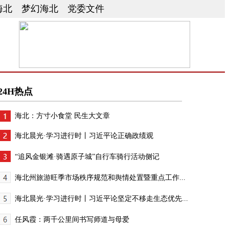
海北
梦幻海北
党委文件
24H热点
海北：方寸小食堂 民生大文章
海北晨光·学习进行时丨习近平论正确政绩观
“追风金银滩·骑遇原子城”自行车骑行活动侧记
海北州旅游旺季市场秩序规范和舆情处置暨重点工作...
海北晨光·学习进行时丨习近平论坚定不移走生态优先...
任风霞：两千公里间书写师道与母爱