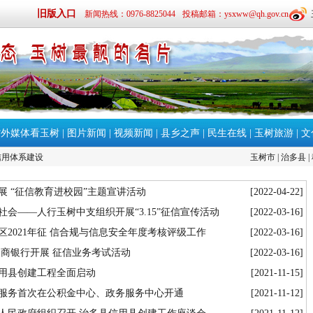
旧版入口
新闻热线：0976-8825044
投稿邮箱：ysxww@qh.gov.cn
省外媒体看玉树
|
图片新闻
|
视频新闻
|
县乡之声
|
民生在线
|
玉树旅游
|
文
信用体系建设
玉树市
|
治多县
|
 “征信教育进校园”主题宣讲活动
[2022-04-22]
会——人行玉树中支组织开展“3.15”征信宣传活动
[2022-03-16]
2021年征 信合规与信息安全年度考核评级工作
[2022-03-16]
商银行开展 征信业务考试活动
[2022-03-16]
用县创建工程全面启动
[2021-11-15]
服务首次在公积金中心、政务服务中心开通
[2021-11-12]