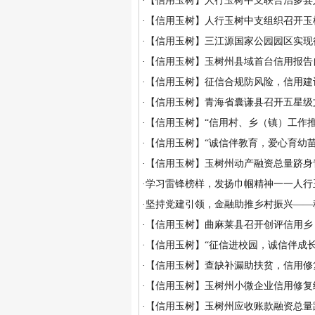
·
【信用玉树】人行玉树中支联合治多县
·
【信用玉树】人行玉树中支组织召开玉
·
【信用玉树】三江源国家公园园区实现
·
【信用玉树】玉树州县域首台信用报告
·
【信用玉树】征信合规防风险，信用建设促
·
【信用玉树】青海省囊谦县召开五星级
·
【信用玉树】“信用村、乡（镇）工作
·
【信用玉树】“诚信伴教育，爱心育幼
·
【信用玉树】玉树州动产融资总量跻身
·
学习雷锋榜样，发扬巾帼精神一一人行
·
坚持党建引领，金融助推乡村振兴——
·
【信用玉树】曲麻莱县召开创评信用乡
·
【信用玉树】“征信进校园，诚信伴成长
·
【信用玉树】查缺补漏助扶贫，信用修复
·
【信用玉树】玉树州小微企业信用修复
·
【信用玉树】玉树州应收账款融资总量