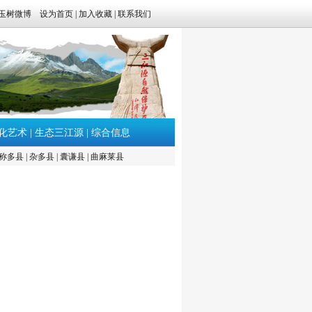
玉树微博
设为首页
|
加入收藏
|
联系我们
化艺术
|
生态三江源
|
综合信息
称多县
|
杂多县
|
囊谦县
|
曲麻莱县